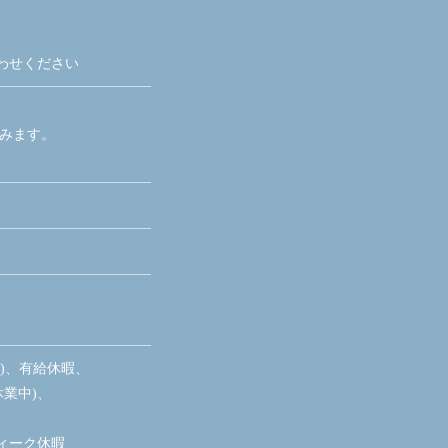
わせください
含みます。
制)、有給休暇、
休業中)、
ィーク休暇