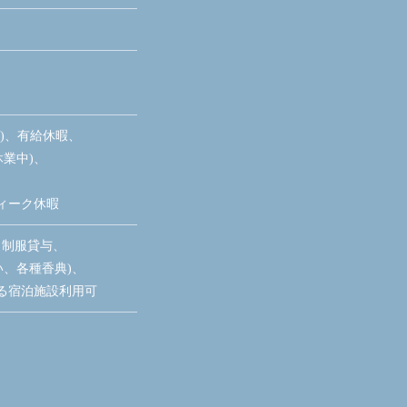
制)、有給休暇、
休業中)、
ィーク休暇
、制服貸与、
い、各種香典)、
る宿泊施設利用可