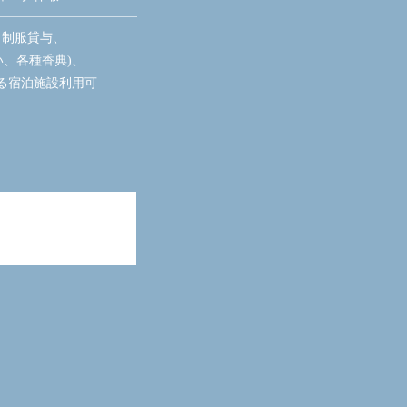
、制服貸与、
い、各種香典)、
る宿泊施設利用可