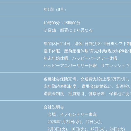
年1回（8月）
10時00分～19時00分
※店舗・部署により異なる
年間休日114日、週休2日制(月8～9日※シフト
慶弔休暇、産前産後休暇/育児休業(現状約20名
年末年始休暇、ハッピーバースデー休暇、
ハッピーアニバーサリー休暇、リフレッシュウ
各種社会保険完備、交通費支給(上限3万円/月)
永年勤続表彰制度 、慶弔金(結婚祝い、出産祝
退職金制度、社員割引、健康診断、保養地にあ
会社説明会
会場：
イノセントリー東京
2026年1月21日(水)、27日(火)、
2月3日(火)、10日(火)、17日(火)、24日(火)