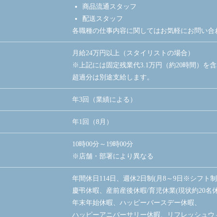
商品流通スタッフ
配送スタッフ
各職種の仕事内容に関してはお気軽にお問い合
月給24万円以上（スタイリストの場合）
※上記には固定残業代3.1万円（約20時間）を
超過分は別途支給します。
年3回（業績による）
年1回（8月）
10時00分～19時00分
※店舗・部署により異なる
年間休日114日、週休2日制(月8～9日※シフト
慶弔休暇、産前産後休暇/育児休業(現状約20名
年末年始休暇、ハッピーバースデー休暇、
ハッピーアニバーサリー休暇、リフレッシュウ