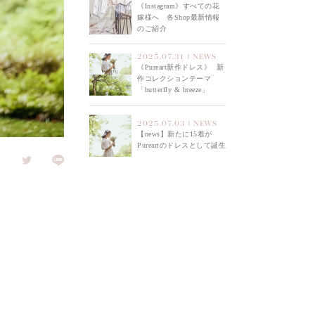
《Instagram》すべての花
嫁様へ 各Shop最新情報
のご紹介
2025.07.31 | NEWS
《Pureart新作ドレス》 ⁡ 新
作コレクションテーマ
「butterfly & breeze」
2025.07.03 | NEWS
【news】新たに15着が
Pureartのドレスとして誕生