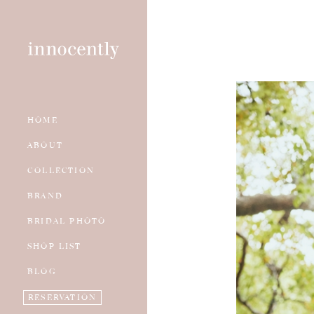
HOME
WEDDING DRESS
資料請求
ABOUT
COLOR DRESS
試着予約
COLLECTION
ACCESSORY
BRAND
KIMONO
BRIDAL PHOTO
TUXEDO
SHOP LIST
BLOG
RESERVATION