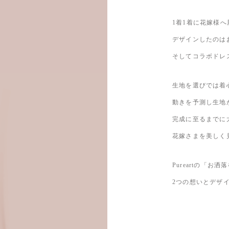
⁡
1着1着に花嫁様
デザインしたのはお客
そしてコラボドレ
生地を選びでは着
動きを予測し生地
完成に至るまでに
花嫁さまを美しく
Pureartの「お
2つの想いとデザイ