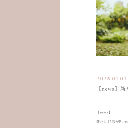
2025.07.03
【news】新
【news】
新たに15着がPur