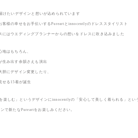
へ届けたいデザインと想いが込められています
様の幸せをお手伝いするPureartとinnocentlyのドレススタイリスト
スにはウエディングプランナーからの想いをドレスに吹き込みました
心地はもちろん、
が生み出す余韻さえも演出
大胆にデザイン変更したり、
見せる15着が誕生
洒落を楽しむ」というデザインにinnocentlyの「安心して美しく着られる」とい
ンで新たなPureartをお楽しみください。