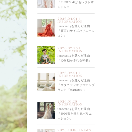
「SHOPStaffがセレクトす
るドレス」
2026.04.01 |
INFORMATION
innocentlyを選んだ理由
「幅広いサイズバリエーシ
ョン」
2026.02.25 |
INFORMATION
innocentlyを選んだ理由
「心を動かされる和装」
2026.02.01 |
INFORMATION
innocentlyを選んだ理由
「マタニティオリジナルブ
ランド「mamage」」
2026.01.28 |
INFORMATION
innocentlyを選んだ理由
「3000着を超えるバリエ
ーション」
2025.10.06 | NEWS