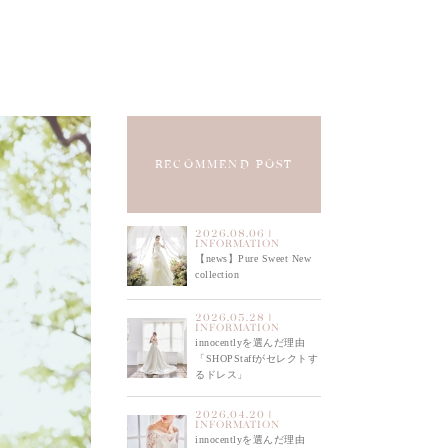
RECOMMEND POST
2026.08.06 |
INFORMATION
【news】Pure Sweet New
collection
2026.05.28 |
INFORMATION
innocentlyを選んだ理由
「SHOPStaffがセレクトす
るドレス」
2026.04.20 |
INFORMATION
innocentlyを選んだ理由