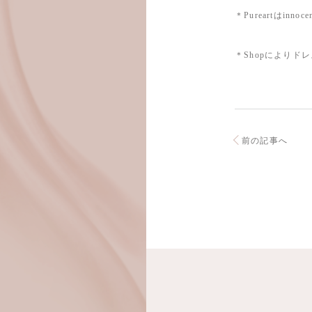
＊Pureartはinn
＊Shopによりド
前の記事へ